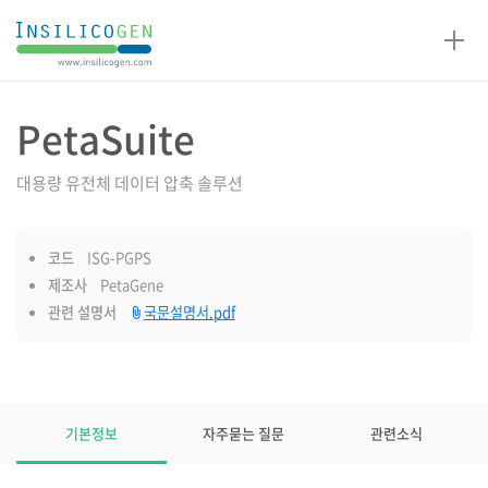
인
실
리
코
PetaSuite
제품설명
젠
대용량 유전체 데이터 압축 솔루션
코드
ISG-PGPS
제조사
PetaGene
관련 설명서
국문설명서.pdf
제품설명
탭
기본정보
자주묻는 질문
관련소식