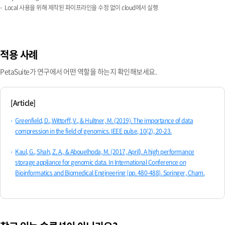
Local 사용을 위해 제작된 파이프라인을 수정 없이 cloud에서 실행
적용 사례
PetaSuite가 연구에서 어떤 역할을 하는지 확인해보세요.
[Article]
Greenfield, D., Wittorff, V., & Hultner, M. (2019). The importance of data
compression in the field of genomics. IEEE pulse, 10(2), 20-23.
Kaul, G., Shah, Z. A., & Abouelhoda, M. (2017, April). A high performance
storage appliance for genomic data. In International Conference on
Bioinformatics and Biomedical Engineering (pp. 480-488). Springer, Cham.