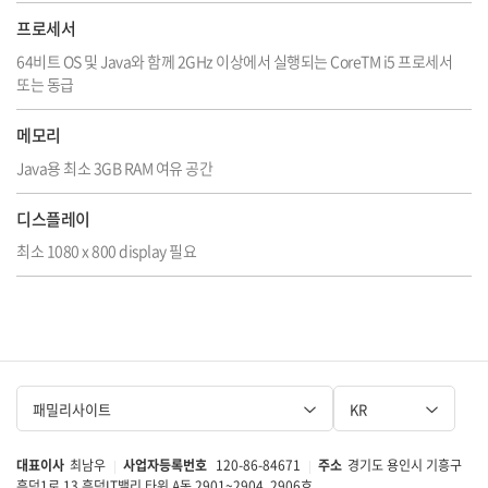
패밀리사이트
KR
대표이사
최남우
사업자등록번호
120-86-84671
주소
경기도 용인시 기흥구
|
|
흥덕1로 13 흥덕IT밸리 타워 A동 2901~2904, 2906호