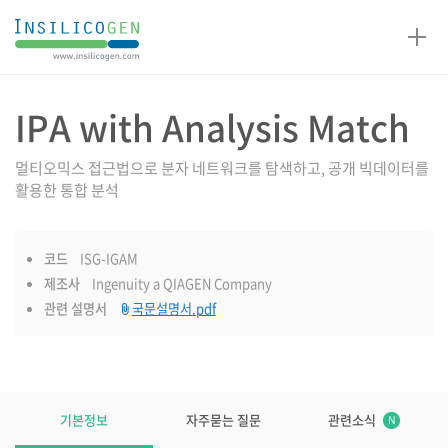
인
실
리
코
IPA with Analysis Match
제품설명
젠
멀티오믹스 접근법으로 분자 네트워크를 탐색하고, 공개 빅데이터를
활용한 통합 분석
코드
ISG-IGAM
제조사
Ingenuity a QIAGEN Company
관련 설명서
국문설명서.pdf
제품설명
탭
기본정보
자주묻는 질문
관련소식
N