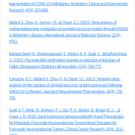
Augmentation of COVID‐19 Pathologies. Alcoholism: Clinical and Experimental
Research, 45(4), 675-688.
Alabed, S., Zhou, H., Sariyer, I. K., & Chang, S. L. (2021). Meta-analysis of
methamphetamine modulation on amyloid precursor protein through HMGB1
in Alzheimer’s disease. International Journal of Molecular Sciences, 22(9),
4781.
Bahado‐Singh, R., Vishweswaraiah, S., Mishra, N. K., Guda, C., &Radhakrishna,
U. (2020). Placental DNA methylation changes in detection of tetralogy of
Fallot. Ultrasound in Obstetrics &Gynecology, 55(6), 768-775.
Camacho, R. C., Alabed, S., Zhou, H., & Chang, S. L. (2021). Network meta-
analysis on the changes of amyloid precursor protein expression following
SARS-CoV-2 infection. Journal of Neuroimmune Pharmacology, 16(4), 756-
769.
Scott, A. T., Weitz, M., Breheny, P. J., Ear, P. H., Darbro, B., Brown, B. J., ... &
Howe, J. R. (2020). Gene Expression Signatures Identify Novel Therapeutics
for Metastatic Pancreatic Neuroendocrine TumorsNovel Therapies for
Pancreatic Neuroendocrine Tumors. Clinical Cancer Research, 26(8), 2011-