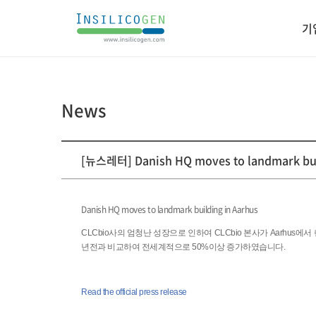
인
기
실
리
코
젠
News
게
[뉴스레터] Danish HQ moves to landmark build
시
판
상
세