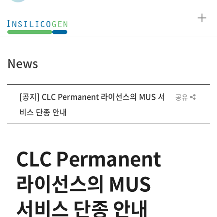
인
실
리
코
News
젠
게
[공지] CLC Permanent 라이선스의 MUS 서
공유
시
판
비스 단종 안내
상
세