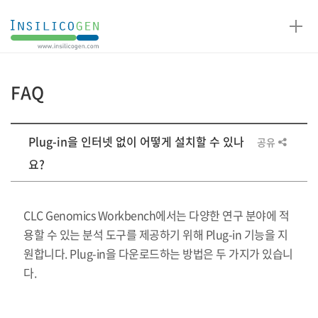
인
실
리
코
FAQ
젠
게
Plug-in을 인터넷 없이 어떻게 설치할 수 있나
공유
시
판
요?
상
세