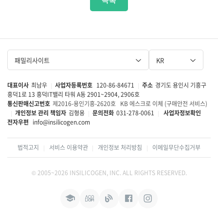
패밀리사이트
KR
대표이사
최남우
사업자등록번호
120-86-84671
주소
경기도 용인시 기흥구
|
|
흥덕1로 13 흥덕IT밸리 타워 A동 2901~2904, 2906호
통신판매신고번호
제2016-용인기흥-2620호
KB 에스크로 이체 (구매안전 서비스)
개인정보 관리 책임자
김형용
문의전화
031-278-0061
사업자정보확인
|
|
|
전자우편
info@insilicogen.com
법적고지
서비스 이용약관
개인정보 처리방침
이메일무단수집거부
|
|
|
© 2005~2026 INSILICOGEN, INC. ALL RIGHTS RESERVED.
인
인
블
페
인