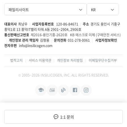
패밀리사이트
KR
대표이사
최남우
사업자등록번호
120-86-84671
주소
경기도 용인시 기흥구
|
|
흥덕1로 13 흥덕IT밸리 타워 A동 2901~2904, 2906호
통신판매신고번호
제2016-용인기흥-2620호
KB 에스크로 이체 (구매안전 서비스)
개인정보 관리 책임자
김형용
문의전화
031-278-0061
사업자정보확인
|
|
|
전자우편
info@insilicogen.com
법적고지
서비스 이용약관
개인정보 처리방침
이메일무단수집거부
|
|
|
© 2005~2026 INSILICOGEN, INC. ALL RIGHTS RESERVED.
인
인
블
페
인
코
코
로
이
스
에
돔
그
스
타
1:1 문의
듀
북
그