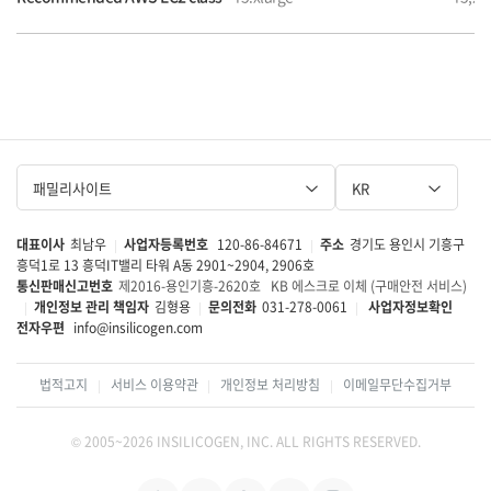
패밀리사이트
KR
대표이사
최남우
사업자등록번호
120-86-84671
주소
경기도 용인시 기흥구
|
|
흥덕1로 13 흥덕IT밸리 타워 A동 2901~2904, 2906호
통신판매신고번호
제2016-용인기흥-2620호
KB 에스크로 이체 (구매안전 서비스)
개인정보 관리 책임자
김형용
문의전화
031-278-0061
사업자정보확인
|
|
|
전자우편
info@insilicogen.com
법적고지
서비스 이용약관
개인정보 처리방침
이메일무단수집거부
|
|
|
© 2005~2026 INSILICOGEN, INC. ALL RIGHTS RESERVED.