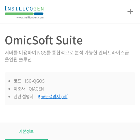
인
실
리
코
OmicSoft Suite
제품설명
젠
서버를 이용하여 NGS를 통합적으로 분석 가능한 엔터프라이즈급
올인원 솔루션
코드
ISG-QGOS
제조사
QIAGEN
관련 설명서
국문설명서.pdf
제품설명
탭
기본정보