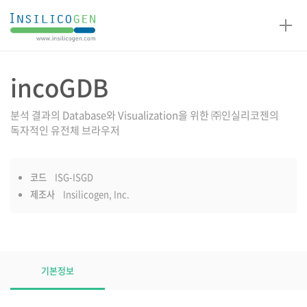
인
실
리
코
incoGDB
제품설명
젠
분석 결과의 Database와 Visualization을 위한 ㈜인실리코젠의
독자적인 유전체 브라우저
코드
ISG-ISGD
제조사
Insilicogen, Inc.
제품설명
탭
기본정보