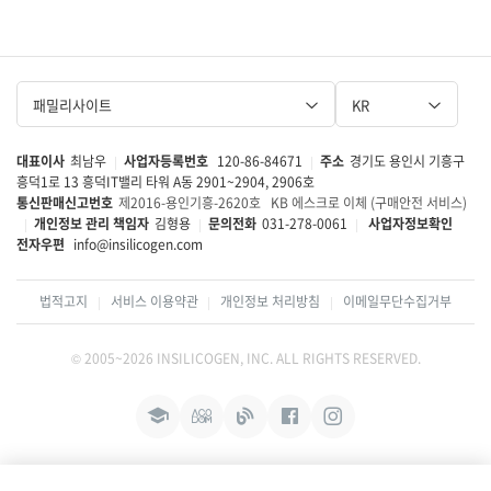
패밀리사이트
KR
대표이사
최남우
사업자등록번호
120-86-84671
주소
경기도 용인시 기흥구
|
|
흥덕1로 13 흥덕IT밸리 타워 A동 2901~2904, 2906호
통신판매신고번호
제2016-용인기흥-2620호
KB 에스크로 이체 (구매안전 서비스)
개인정보 관리 책임자
김형용
문의전화
031-278-0061
사업자정보확인
|
|
|
전자우편
info@insilicogen.com
법적고지
서비스 이용약관
개인정보 처리방침
이메일무단수집거부
|
|
|
© 2005~2026 INSILICOGEN, INC. ALL RIGHTS RESERVED.
인
인
블
페
인
코
코
로
이
스