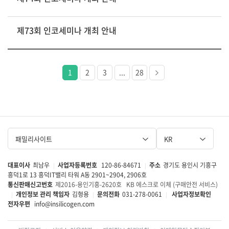
제73회 인코세미나 개최 안내
다음
1
2
3
...
28
페이지
패밀리사이트
KR
대표이사
최남우
사업자등록번호
120-86-84671
주소
경기도 용인시 기흥구
|
|
흥덕1로 13 흥덕IT밸리 타워 A동 2901~2904, 2906호
통신판매신고번호
제2016-용인기흥-2620호
KB 에스크로 이체 (구매안전 서비스)
개인정보 관리 책임자
김형용
문의전화
031-278-0061
사업자정보확인
|
|
|
전자우편
info@insilicogen.com