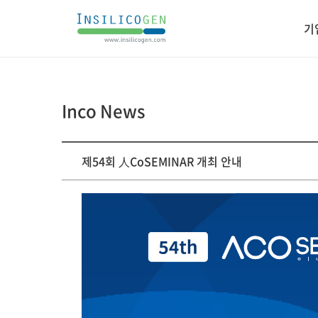
인
기
실
리
코
젠
Inco News
게
제54회 人CoSEMINAR 개최 안내
시
판
상
세