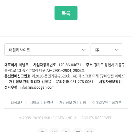
목록
패밀리사이트
KR
대표이사
최남우
사업자등록번호
120-86-84671
주소
경기도 용인시 기흥구
|
|
흥덕1로 13 흥덕IT밸리 타워 A동 2901~2904, 2906호
통신판매신고번호
제2016-용인기흥-2620호
KB 에스크로 이체 (구매안전 서비스)
개인정보 관리 책임자
김형용
문의전화
031-278-0061
사업자정보확인
|
|
|
전자우편
info@insilicogen.com
법적고지
서비스 이용약관
개인정보 처리방침
이메일무단수집거부
|
|
|
© 2005~2026 INSILICOGEN, INC. ALL RIGHTS RESERVED.