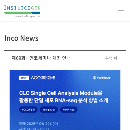
인
실
리
코
Inco News
젠
게
제69회+ 인코세미나 개최 안내
공유
시
판
상
세