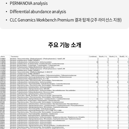
PERMANOVA analysis
Differential abundance analysis
CLC Genomics Workbench Premium 결과 탑재 (2주 라이선스 지원)
주요 기능 소개