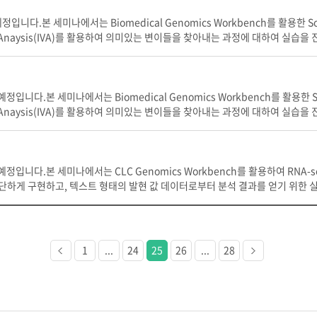
입니다.본 세미나에서는 Biomedical Genomics Workbench를 활용한 Somati
ant Anaysis(IVA)를 활용하여 의미있는 변이들을 찾아내는 과정에 대하여 실
(Ingenuity Variant Analysis) 솔루션의 Global Product Manager
특성상 사전에 안내해 드리는 예제 데이터로 진행합니다.<교육안내>일시 : 2018
: 20명 (선착순 접수)>> 수강신청이 조기마감 되었습니다.준비물 : 무선 인터넷 가능한 
에 유리), 필기류 등교육비 : 무료 (중식 무료제공)장소 : 경기도 용인시 기흥구 흥덕
정입니다.본 세미나에서는 Biomedical Genomics Workbench를 활용한 Somat
2:30점심식사12:30 - 13:40Somatic Cancer 분석 실습13:40 - 13:50휴식13:
ant Anaysis(IVA)를 활용하여 의미있는 변이들을 찾아내는 과정에 대하여 
ing Rare Disease Using Ingenuity Variant Analysis and HGMD15:30 
3월 30일 13시 (교육 시작 10분 전까지 착석 요망)주제 : Human NGS dat
 :청명역, 영통역(분당선)에서 하차 후 4-1번, 63번, 11-1번, 720-1번, 3번, 2
ogen.com으로 회신 바랍니다.)준비물 : 무선 인터넷 가능한 개인 노트북 (넷북은 지
번 버스 환승 가능광교중앙역(신분당선)에서 하차 후 54번, 13-1번, 52번, 720-3번 
기도 용인시 기흥구 흥덕1로 13 흥덕IT밸리 A동 2904호 人Co FLEX<커리큘럼>
역: 5006 / 서울역: 5007 / 사당역: 7000 자가용 이용시 :네비게이션 “인실리
휴식14:30 - 15:40Somatic cancer 분석 실습15:40 - 15:50휴식15:50 -
할 예정입니다.본 세미나에서는 CLC Genomics Workbench를 활용하여 RNA-
 바랍니다.) 관련하여 문의사항이 있으시면 edu@insilicogen.com으로
720-1번, 3번, 2-1번, 13-1번, 2-2번, 54번, 34번 버스 환승 가능수원역(1호선
간단하게 구현하고, 텍스트 형태의 발현 값 데이터로부터 분석 결과를 얻기 위한
번, 720-3번 버스 환승 가능 버스 이용시 : 광역버스(1007-1, 5006, 5007, 
 1시 (교육 시작 10분 전까지 착석 요망)주제 : RNA-Seq 분석교육생 : 2
네비게이션 “인실리코젠” 또는 “흥덕IT밸리” 입력주차장안내 흥덕IT밸리 지하 주차
준비물 : 무선 인터넷 가능한 개인 노트북 (넷북은 지양, OS는 Windows, Mac O
cogen.com으로 연락 바랍니다. 감사합니다.
IT밸리 A동 2904호 人Co FLEX<커리큘럼>시간내용비고13:00 - 13:30프로
 - 15:30예제데이터로 실습15:30 - 16:00발현값 데이터로 CLC Genomics W
이전
다음
1
...
24
25
26
...
28
번, 63번, 11-1번, 720-1번, 3번, 2-1번, 13-1번, 2-2번, 54번, 3
페이지
페이지
하차 후 54번, 13-1번, 52번, 720-3번 버스 환승 가능 버스 이용시 : 광역버스(1
당역: 7000 자가용 이용시 :네비게이션 “인실리코젠” 또는 “흥덕IT밸리” 입력주차
있으시면 edu@insilicogen.com으로 연락 바랍니다. 감사합니다.