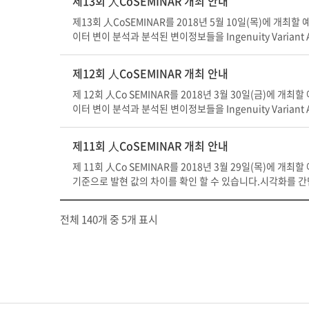
제13회 人CoSEMINAR 개최 안내
제13회 人CoSEMINAR를 2018년 5월 10일(목)에 개최할 예정
이터 변이 분석과 분석된 변이정보들을 Ingenuity Vari
HGMD(The Human Gene Mutation Database)와 IVA
을 이용하고 계신 분들도 함께하시면 좋겠습니다.실습은 데이터 
제12회 人CoSEMINAR 개최 안내
제 : Human NGS data variation 분석 교육교육생 
ws, Mac OS X, Linux 모두 가능, 사양이 좋을수록 분석
제 12회 人Co SEMINAR를 2018년 3월 30일(금)에 개최할 예
주제10:00 - 11:30BxWB 솔루션 소개 및 분석법 설명11:30 - 1
이터 변이 분석과 분석된 변이정보들을 Ingenuity Vari
용)14:20 - 14:30휴식14:30 - 15:30QIAGEN GPM : Explor
는 예제 데이터로 진행할 예정입니다.<교육안내>일시 : 2018년 
(IVA 활용)16:30 - 17:00질의 및 응답<교통안내>지하철 이용시
워크샵 신청하기 (온라인 신청이 안되시는 분들은 edu@insilic
제11회 人CoSEMINAR 개최 안내
호선, 분당선)에서 하차 후 2-1번, 10-2번, 10-5번, 11-1
사양이 좋을수록 분석에 유리), 필기류 등교육비 : 무료장소 : 경
7, 7000) 하차 후 도보 3분 거리잠실역: 1007-1 / 강남
적용13:30 - 14:20솔루션 소개 및 분석법 설명14:20 - 14:30
제 11회 人Co SEMINAR를 2018년 3월 29일(목)에 개최
용 (◈ 교통 및 주차장이 혼잡하오니 대중교통을 이용해 주시기
시 :청명역, 영통역(분당선)에서 하차 후 4-1번, 63번, 11-1번, 
기준으로 발현 값의 차이를 확인 할 수 있습니다.시각화를 
스 환승 가능광교중앙역(신분당선)에서 하차 후 54번, 13-1번, 52
이터로 진행됩니다.<교육안내>일시 : 2018년 3월 29일 오후
6 / 서울역: 5007 / 사당역: 7000 자가용 이용시 :
시는 분들은 edu@insilicogen.com으로 회신 바랍니다.)
전체 140개 중 5개 표시
시기 바랍니다.) 관련하여 문의사항이 있으시면 edu@insili
등교육비 : 무료 장소 : 경기도 용인시 기흥구 흥덕1로 13 흥덕
RNA-seq 방법에 대한 이론 설명14:10 - 14:20휴식14:20
팅<교통안내>지하철 이용시 :청명역, 영통역(분당선)에서 하차 후 4-1
-2번, 10-5번, 11-1번 버스 환승 가능광교중앙역(신분당선)에서 
역: 1007-1 / 강남역: 5006 / 서울역: 5007 / 사
오니 대중교통을 이용해 주시기 바랍니다.) 관련하여 문의사항이 