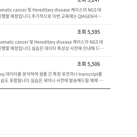
c cancer 및 Hereditary disease 케이스의 NGS 데
습을 진행할 예정입니다.추가적으로 이번 교육에는 QIAGEN사의
인 Dr. Rupert Yip을 초청하여 발표 세션을 준비하였으니 관련 솔루션
년 5월 10일 10시 (교육 시작 10분 전까지 착석 요망)주
조회 5,595
개인 노트북 (64bit 노트북 필수, 넷북은 지양, OS는 Windo
1로 13 흥덕IT밸리 A동 2904호 人Co FLEX<커리큘럼>시간
ic cancer 및 Hereditary disease 케이스의 NGS 데
50 - 14:20Hereditary Disease 분석 실습 1 (BxWB 활
실습을 진행할 예정입니다.실습은 데이터 특성상 사전에 안내해 드리
- 15:40휴식15:40 - 16:30Hereditary Disease 분석 실습 2
a variation 분석 교육교육생 : 20명 (선착순 접수) >>
-1번, 13-1번, 2-2번, 54번, 34번 버스 환승 가능수원역(1
양, OS는 Windows, Mac OS X, Linux 모두 가능,
조회 5,506
버스 환승 가능 버스 이용시 : 광역버스(1007-1, 5006, 500
시간주제13:00 - 13:30BxWB 및 IVA 솔루션 라이선스
코젠” 또는 “흥덕IT밸리” 입력주차장안내 흥덕IT밸리 지하 주차장 이
 17:00Hereditary disease 분석 실습<교통안내>지하철 이용
seq 데이터를 분석하여 샘플 간 특정 유전자나 transcript를
 연락 바랍니다. 감사합니다.
, 분당선)에서 하차 후 2-1번, 10-2번, 10-5번, 11-1번 버
 실습도 포함됩니다.실습은 세미나 사전에 발송해드릴 예제 데
7000) 하차 후 도보 3분 거리잠실역: 1007-1 / 강남역: 500
0명 (선착순 접수) >> 워크샵 신청하기 (온라인 신청이 안되
장 이용 (◈ 교통 및 주차장이 혼잡하오니 대중교통을 이용해 주
S X, Linux 모두 가능, 사양이 좋을수록 분석에 유리), 필기류
그램 설치 및 라이선스 적용실습데이터 옮기기13:30 - 14:10
orkbench에서 분석하기16:00 - 16:30질의사항 및 개인 컨설
4번 버스 환승 가능수원역(1호선, 분당선)에서 하차 후 2-1번, 10
007-1, 5006, 5007, 7000) 하차 후 도보 3분 거리잠실
장안내 흥덕IT밸리 지하 주차장 이용 (◈ 교통 및 주차장이 혼잡하