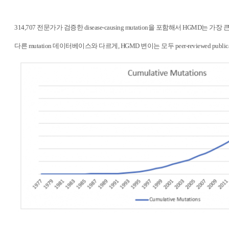
314,707 전문가가 검증한 disease-causing mutation을 포함해서 HGMD
다른 mutation 데이터베이스와 다르게, HGMD 변이는 모두 peer-reviewed p