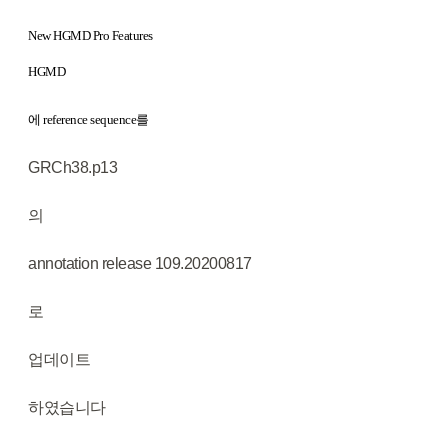
New HGMD Pro Features
HGMD
에 reference sequence를
GRCh38.p13
의
annotation release 109.20200817
로
업데이트
하였습니다