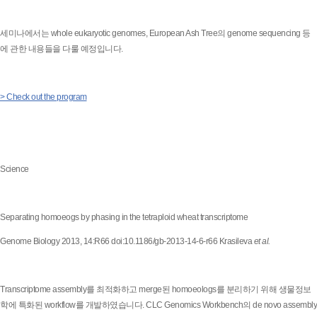
세미나에서는 whole eukaryotic genomes, European Ash Tree의 genome sequencing 등
에 관한 내용들을 다룰 예정입니다.
> Check out the program
Science
Separating homoeogs by phasing in the tetraploid wheat transcriptome
Genome Biology 2013, 14:R66 doi:10.1186/gb-2013-14-6-r66 Krasileva
et al.
Transcriptome assembly를 최적화하고 merge된 homoeologs를 분리하기 위해 생물정보
학에 특화된 workflow를 개발하였습니다. CLC Genomics Workbench의 de novo assembly