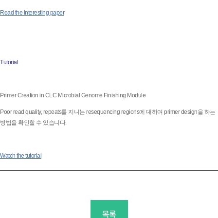
Read the interesting paper
Tutorial
Primer Creation in CLC Microbial Genome Finishing Module
Poor read quality, repeats를 지니는 resequencing regions에 대하여 primer design을 하는
방법을 확인할 수 있습니다.
Watch the tutorial
목록